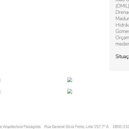
(DMIL
Drena
Madur
Hidráu
Gomes
Orçam
mede
Situaç
de Arquitectura Paisagista
Rua General Silva Freire, Lote 157 7º A
1800-21