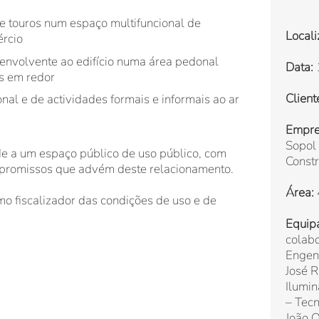
de touros num espaço multifuncional de
Locali
ércio
 envolvente ao edifício numa área pedonal
Data:
s em redor
Client
nal e de actividades formais e informais ao ar
Emprei
Sopol 
e a um espaço público de uso público, com
Constr
promissos que advém deste relacionamento.
Área:
mo fiscalizador das condições de uso e de
Equip
colab
Engenh
José 
Ilumin
– Tecn
João O