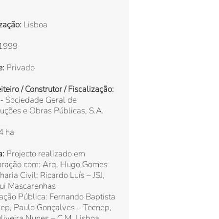
zação:
Lisboa
1999
e:
Privado
teiro / Construtor / Fiscalização:
- Sociedade Geral de
uções e Obras Públicas, S.A.
4 ha
a:
Projecto realizado em
oração com: Arq. Hugo Gomes
aria Civil: Ricardo Luís – JSJ,
Rui Mascarenhas
ação Pública: Fernando Baptista
ep, Paulo Gonçalves – Tecnep,
liveira Nunes – C.M. Lisboa