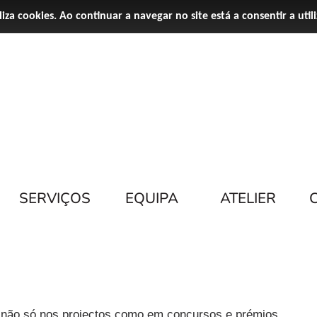
iliza cookies. Ao continuar a navegar no site está a consentir a util
SERVIÇOS
EQUIPA
ATELIER
se não só nos projectos como em concursos e prémios.