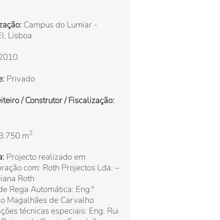
zação:
Campus do Lumiar -
I, Lisboa
2010
e:
Privado
teiro / Construtor / Fiscalização:
2
3.750 m
a:
Projecto realizado em
ração com: Roth Projectos Lda. –
iana Roth
de Rega Automática: Eng.º
io Magalhães de Carvalho
ações técnicas especiais: Eng. Rui