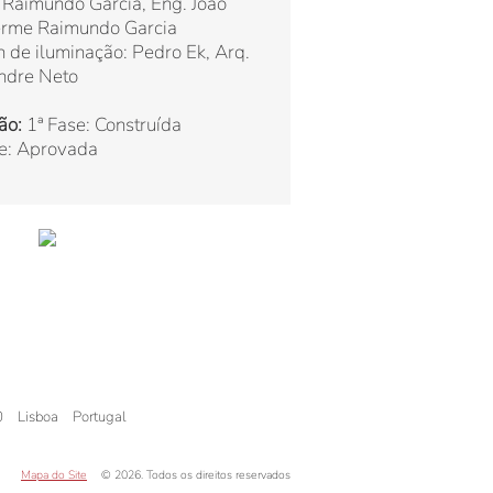
 Raimundo Garcia, Eng. João
erme Raimundo Garcia
 de iluminação: Pedro Ek, Arq.
ndre Neto
ão:
1ª Fase: Construída
se: Aprovada
0
Lisboa
Portugal
Mapa do Site
© 2026. Todos os direitos reservados