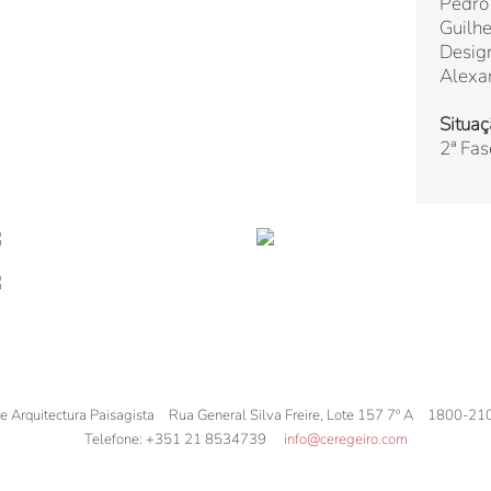
Pedro
Guilh
Design
Alexa
Situaç
2ª Fa
de Arquitectura Paisagista
Rua General Silva Freire, Lote 157 7º A
1800-21
Telefone:
+351 21 8534739
info@ceregeiro.com