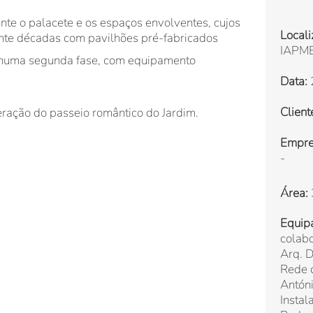
ente o palacete e os espaços envolventes, cujos
Locali
nte décadas com pavilhões pré-fabricados
IAPME
, numa segunda fase, com equipamento
Data:
Client
ração do passeio romântico do Jardim.
Emprei
-
Área:
Equip
colabo
Arq. D
Rede 
Antón
Instal